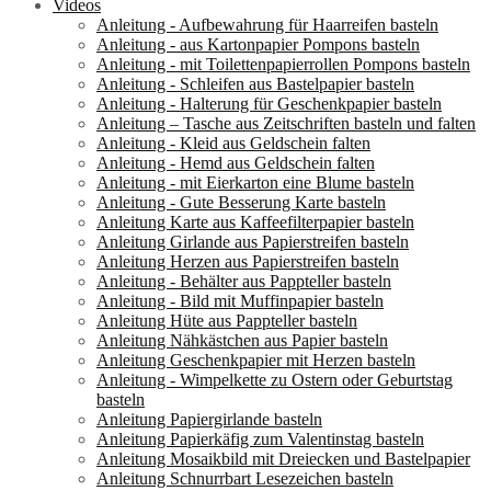
Videos
Anleitung - Aufbewahrung für Haarreifen basteln
Anleitung - aus Kartonpapier Pompons basteln
Anleitung - mit Toilettenpapierrollen Pompons basteln
Anleitung - Schleifen aus Bastelpapier basteln
Anleitung - Halterung für Geschenkpapier basteln
Anleitung – Tasche aus Zeitschriften basteln und falten
Anleitung - Kleid aus Geldschein falten
Anleitung - Hemd aus Geldschein falten
Anleitung - mit Eierkarton eine Blume basteln
Anleitung - Gute Besserung Karte basteln
Anleitung Karte aus Kaffeefilterpapier basteln
Anleitung Girlande aus Papierstreifen basteln
Anleitung Herzen aus Papierstreifen basteln
Anleitung - Behälter aus Pappteller basteln
Anleitung - Bild mit Muffinpapier basteln
Anleitung Hüte aus Pappteller basteln
Anleitung Nähkästchen aus Papier basteln
Anleitung Geschenkpapier mit Herzen basteln
Anleitung - Wimpelkette zu Ostern oder Geburtstag
basteln
Anleitung Papiergirlande basteln
Anleitung Papierkäfig zum Valentinstag basteln
Anleitung Mosaikbild mit Dreiecken und Bastelpapier
Anleitung Schnurrbart Lesezeichen basteln