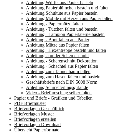
Anleitung Würfel aus Papier basteln
Anleitung Papierblümchen basteln und falten
Anleitung Schultüte aus Papier basteln
Anleitung Mobile mit Herzen aus Papier falten
Anleitung - Papiermütze falten
Anleitung - Tütchen falten und basteln
Anleitung - Lampion Papierlaterne basteln
Anleitung - Boot falten aus Papier
Anleitung Mütze aus Papier falten
Anleitung - Hexentreppe basteln und falten
Anleitung - runder Scherenschnitt
Anleitung - Scherenschnitt Dekoration
Anleitung - Schachtel aus Papier falten
Anleitung zum Tannenbaum falten
Anleitung zum Hasen falten und basteln
Geschäftsbriefe nach DIN 5008 Norm
Anleitung Schmetterlingsgirlande
Video - Briefumschlag selber falten
Papier und Briefe - Grafiken und Tabellen
PDF Briefmuster
Briefvorlagen Geschäftlich
Briefvorlagen Muster
Briefvorlagen erstellen
Briefvorlagen Download
Übersicht Papierformate