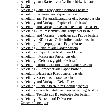
Anleitung zum Basteln von Weihnachtskarten aus
Papier
Anleitung - aus Krepppapier Bonbons basteln
Anleitung Ballerina aus Papier basteln
Anleitung aus Tortenspitzenpapier eine Krone basteln
Anleitung und Vorlage - Papierschleife basteln
Anleitung und Vorlage - Geschenkeanhänger basteln
Anleitung - Raumschmuck aus Tonpapier basteln
Anleitung und Vorlage - Sandalen aus Pappe basteln
Anleitung - Blätter aus Zeitschriftenpapier basteln
Anleitung - Fingerpuppe aus Papier basteln
Anleitung - Schleife aus Papier basteln
Anleitung - Papiertüten basteln und falten
Anleitung - Maske aus Papier basteln
Anleitung - Geburtstagsgirlande basteln
Anleitung Huhn oder Hühner aus Papier basteln
Anleitung - Eierbecher aus Pappe basteln
Anleitung Blüten aus Krepppapier basteln
Anleitung Rosen aus Pappe basteln
Anleitung und Vorlage - Deko-Herz
Anleitung - Schale basteln mit Zeitungspapier
Anleitung - Geschenktüte aus Briefumschlag basteln
Anleitung Teelicht aus Butterbrotpapier basteln
Anleitung - Basteln und Dekorieren mit
Zeitschriftenpapier