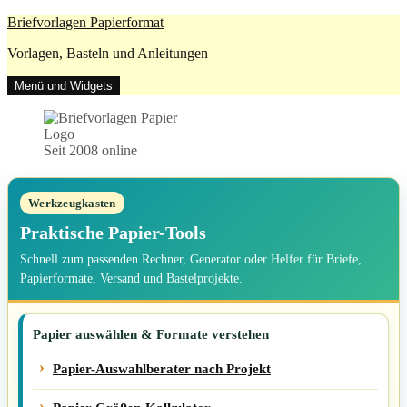
Zum
Briefvorlagen Papierformat
Inhalt
Vorlagen, Basteln und Anleitungen
springen
Menü und Widgets
Seit 2008 online
Werkzeugkasten
Praktische Papier-Tools
Schnell zum passenden Rechner, Generator oder Helfer für Briefe,
Papierformate, Versand und Bastelprojekte.
Papier auswählen & Formate verstehen
Papier-Auswahlberater nach Projekt