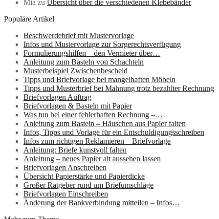
Mia
zu
Übersicht über die verschiedenen Klebebänder
Populäre Artikel
Beschwerdebrief mit Mustervorlage
Infos und Mustervorlage zur Sorgerechtsverfügung
Formulierungshilfen – den Vermieter über…
Anleitung zum Basteln von Schachteln
Musterbeispiel Zwischenbescheid
Tipps und Briefvorlage bei mangelhaften Möbeln
Tipps und Musterbrief bei Mahnung trotz bezahlter Rechnung
Briefvorlagen Auftrag
Briefvorlagen & Basteln mit Papier
Was tun bei einer fehlerhaften Rechnung –…
Anleitung zum Basteln – Häuschen aus Papier falten
Infos, Tipps und Vorlage für ein Entschuldigungsschreiben
Infos zum richtigen Reklamieren – Briefvorlage
Anleitung: Briefe kunstvoll falten
Anleitung – neues Papier alt aussehen lassen
Briefvorlagen Anschreiben
Übersicht Papierstärke und Papierdicke
Großer Ratgeber rund um Briefumschläge
Briefvorlagen Einschreiben
Änderung der Bankverbindung mitteilen – Infos…