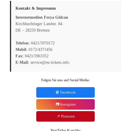
Kontakt & Impressum
Internetmedien Ferya Gülcan
Kirchhuchtinger Landstr. 84
DE – 28259 Bremen
Telefon:
0421/5970172
Mobil:
0172/4371456
Fax:
0421/5963352
E-Mail:
service@eu-tickets.info
Folgen Sie uns auf Social Media:
📘 Facebook
📷 Instagram
📌 Pinterest
YouTube Kanäle: