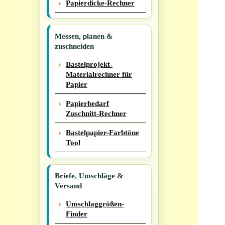
Papierdicke-Rechner
Messen, planen &
zuschneiden
Bastelprojekt-
Materialrechner für
Papier
Papierbedarf
Zuschnitt-Rechner
Bastelpapier-Farbtöne
Tool
Briefe, Umschläge &
Versand
Umschlaggrößen-
Finder