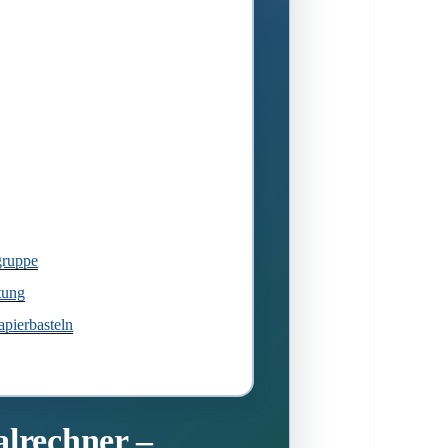
gruppe
tung
pierbasteln
alrechner –