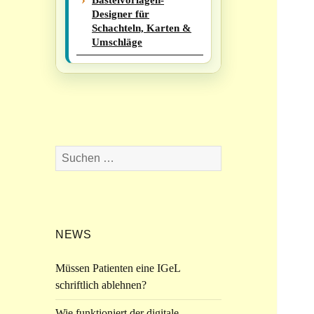
Bastelvorlagen-
Designer für
Schachteln, Karten &
Umschläge
Suchen
nach:
NEWS
Müssen Patienten eine IGeL
schriftlich ablehnen?
Wie funktioniert der digitale