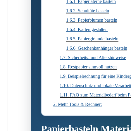
1.6.1.
Papierlaterne basteln
1.6.2.
Schultüte basteln
1.6.3.
Papierblumen basteln
1.6.4.
Karten gestalten
1.6.5.
Papiergirlande basteln
1.6.6.
Geschenkanhänger basteln
1.7.
Sicherheits- und Altershinweise
1.8.
Restpapier sinnvoll nutzen
1.9.
Beispielrechnung für eine Kinder
1.10.
Datenschutz und lokale Verarbei
1.11.
FAQ zum Materialbedarf beim Pa
2.
Mehr Tools & Rechner:
Papierbasteln Materi