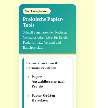
Werkzeugkasten
Praktische Papier-
Tools
Schnell zum passenden Rechner,
Generator oder Helfer für Briefe,
Papierformate, Versand und
Bastelprojekte.
Papier auswählen &
Formate verstehen
Papier-
Auswahlberater nach
Projekt
Papier-Größen-
Kalkulator