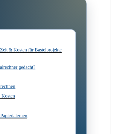
 Zeit & Kosten für Bastelprojekte
ialrechner gedacht?
erechnen
d Kosten
 Papierlaternen